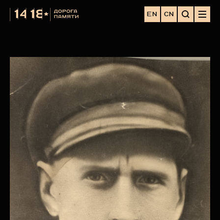
EN
CN