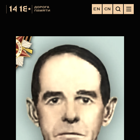
EN
CN