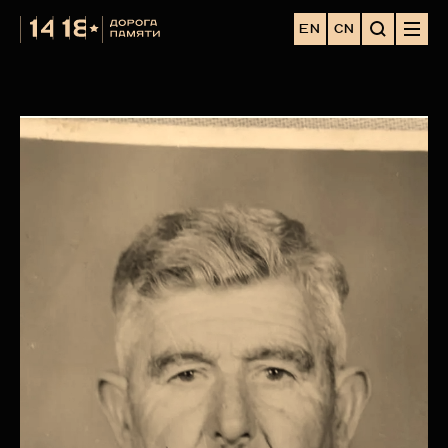
EN
CN