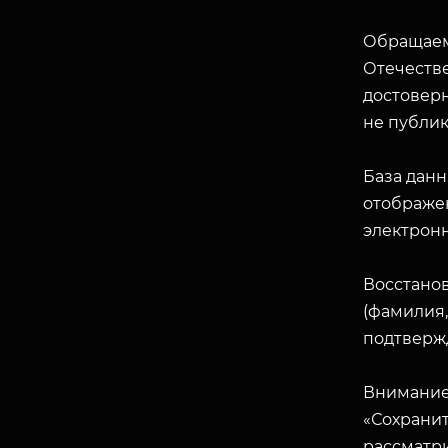
Обращаем
Отечеств
достоверн
не публик
База данн
отображен
электрон
Восстано
(фамилия,
подтверж
Внимание
«Сохранит
рассматр