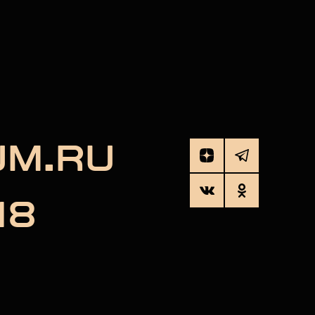
UM.RU
18