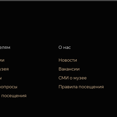
елям
О нас
ии
Новости
узея
Вакансии
ы
СМИ о музее
вопросы
Правила посещения
 посещения