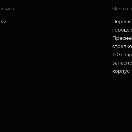
ризыва
Место с
942
Пересы
городск
Преснен
стрелко
120 гва
запасно
корпус