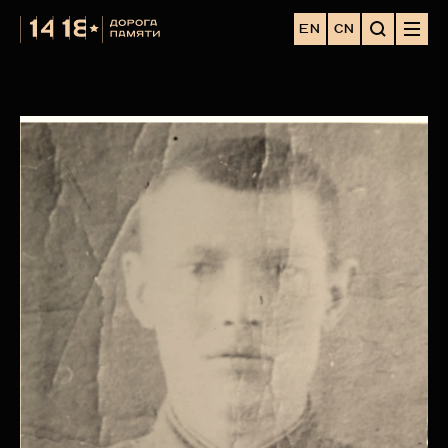
EN
CN