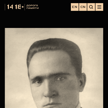
EN
CN