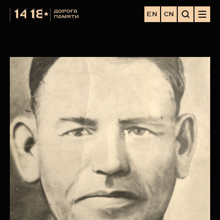
EN
CN