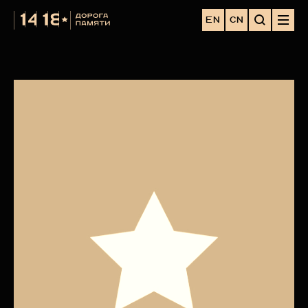
EN
CN