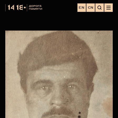
EN
CN