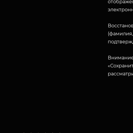
отображен
электрон
Восстано
(фамилия,
подтверж
Внимание
«Сохранит
рассматр