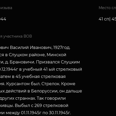
ризыва
Место с
1944
41 сп| 4
я участника ВОВ
вич Василий Иванович, 1927год.
ся в Слуцком районе, Минской
и, д. Брановичи. Призвался Слуцким
.12.1944г в учебный 41 ый стрелковый
Затем в 45 учебная стрелковая
я. Курсантом был. Стрелок. Кроме
ых действий в Белоруссии, он дальше
других страннах. Так говорили
живцы. Выбыл с 269 стрелковой
и между 01.11.1945г по 30.11.1945г.