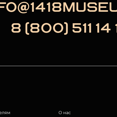
NFO@1418MUSE
8 (800) 511 14 
елям
О нас