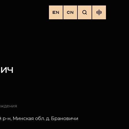
EN
CN
ВИЧ
ождения
 р-н, Минская обл. д. Брановичи