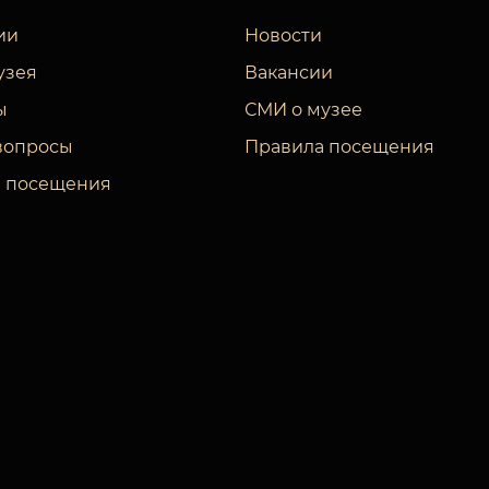
ии
Новости
узея
Вакансии
ы
СМИ о музее
вопросы
Правила посещения
 посещения