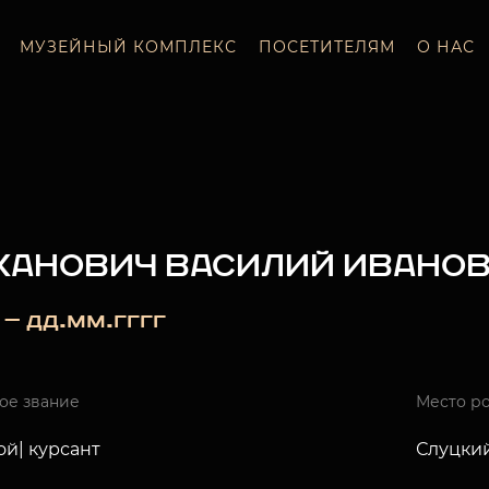
МУЗЕЙНЫЙ КОМПЛЕКС
ПОСЕТИТЕЛЯМ
О НАС
ХАНОВИЧ ВАСИЛИЙ ИВАНО
 — дд.мм.гггг
ое звание
Место р
ой| курсант
Слуцкий