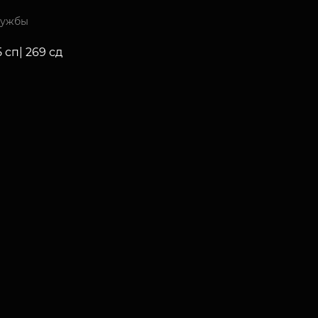
лужбы
5 сп| 269 сд