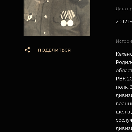
Дата п
20.12.
Истори
ПОДЕЛИТЬСЯ
Кахано
Родил
област
РВК 20
полк. 
дивизи
военн
шёл в 
сослу
дивизи