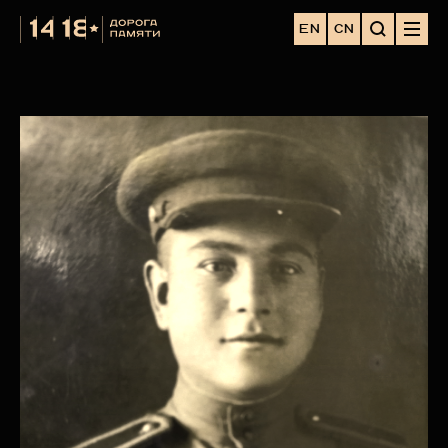
EN
CN