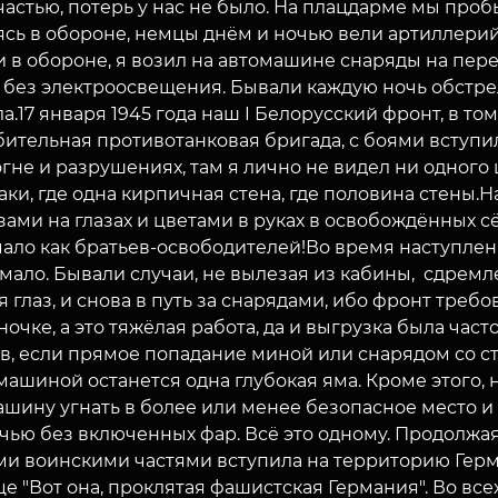
счастью, потерь у нас не было. На плацдарме мы проб
ясь в обороне, немцы днём и ночью вели артиллерий
 в обороне, я возил на автомашине снаряды на пере
 без электроосвещения. Бывали каждую ночь обстрел
а.17 января 1945 года наш I Белорусский фронт, в то
бительная противотанковая бригада, с боями вступи
огне и разрушениях, там я лично не видел ни одного 
ки, где одна кирпичная стена, где половина стены.
зами на глазах и цветами в руках в освобождённых сё
чало как братьев-освободителей!Во время наступлен
мало. Бывали случаи, не вылезая из кабины, сдремле
 глаз, и снова в путь за снарядами, ибо фронт треб
очке, а это тяжёлая работа, да и выгрузка была час
в, если прямое попадание миной или снарядом со ст
машиной останется одна глубокая яма. Кроме этого,
шину угнать в более или менее безопасное место и з
чью без включенных фар. Всё это одному. Продолжая
ми воинскими частями вступила на территорию Герма
е "Вот она, проклятая фашистская Германия". Во все