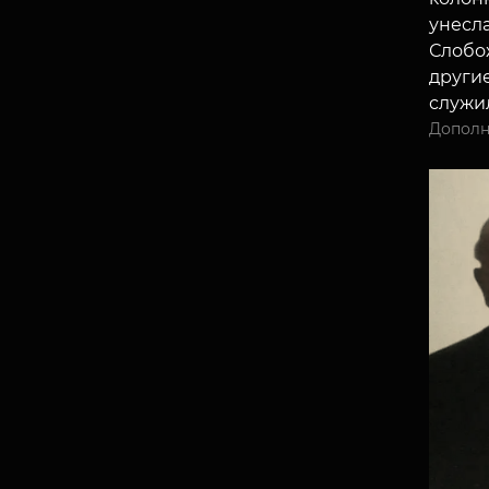
унесла
Слобо
другие
служил
Дополн