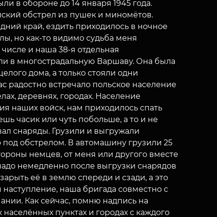
ыли в обороне до 14 января 1945 года.
ский обстрел из пушек и миномётов.
дний край, ездить приходилось в ночное
ы, но как-то видимо судьба меня
м числе и наша 38-я отдельная
ли в многострадальную Варшаву. Она была
целого дома, а только стояли одни
Нас радостно встречало польское население
лах, деревнях, городах. Население
ия наших войск, нам приходилось спать
шь часик или чуть побольше, а то и не
овал снаряды. Грузили и выгружали
то под обстрелом. В автомашину грузили 25
ороны немцев, от меня или другого вместе
 надо немедленно после выгрузки снарядов
арыть её в землю спереди и сзади, а это
 наступление, наша бригада совместно с
нии. Как сейчас, помню надпись на
х населённых пунктах и городах с каждого