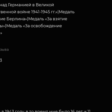
над Германией в Великой
венной войне 1941-1945 гг.»|Медаль
тие Берлина»|Медаль «За взятие
ы»|Медаль «За освобождение
»
изыва
3
1943 году, в то время мне было 16 лет и 11