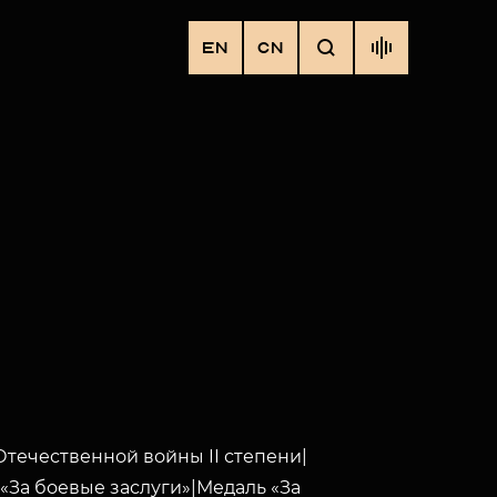
EN
CN
течественной войны II степени|
«За боевые заслуги»|Медаль «За