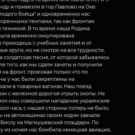
анду и привезли в гор.Павлово на Оке
олодого бойца" и одновременно нас
коренными темпами, так как фронтам
и техникой. В то время наша Родина
 была временно оккупирована
 приходишь с учебных занятий и от
ые круги, но не смотря на все трудности,
ла солдатская песня, от которой забывались
ле того, как мы сдали зачёты и получили
 на фронт, проезжая только что по
ы у нас были закреплены на
хали в товарных вагонах. Наш поезд
дом с железной дорогой отрыть окопы. Не
шалон наш совершили нападение украинские
оло часа, с нашей стороны потерь не было,
мы на автомашинах своим ходом заехали
 Вислу на Магмушевский плацдарм. По
ну из ночей нас бомбила немецкая авиация,