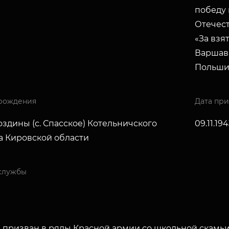
победу 
Отечест
«За взя
Варшав
Польши
рождения
Дата пр
оздины (с. Спасское) Котельничского
09.11.194
а Кировской области
службы
 призван в ряды Красной армии со школьной скамьи в 