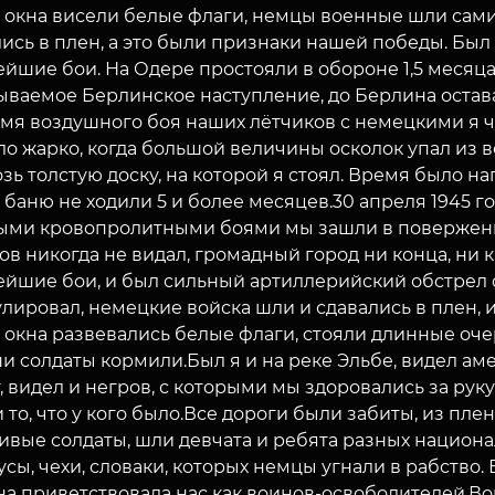
с окна висели белые флаги, немцы военные шли сами
ись в плен, а это были признаки нашей победы. Был
йшие бои. На Одере простояли в обороне 1,5 месяца
ываемое Берлинское наступление, до Берлина остав
мя воздушного боя наших лётчиков с немецкими я чу
ло жарко, когда большой величины осколок упал из в
зь толстую доску, на которой я стоял. Время было на
 баню не ходили 5 и более месяцев.30 апреля 1945 
ыми кровопролитными боями мы зашли в поверженный
в никогда не видал, громадный город ни конца, ни кр
ейшие бои, и был сильный артиллерийский обстрел с
лировал, немецкие войска шли и сдавались в плен, и
 окна развевались белые флаги, стояли длинные оче
и солдаты кормили.Был я и на реке Эльбе, видел ам
, видел и негров, с которыми мы здоровались за рук
 то, что у кого было.Все дороги были забиты, из пл
вые солдаты, шли девчата и ребята разных национал
сы, чехи, словаки, которых немцы угнали в рабство
ЗАКРЫТЬ
на приветствовала нас как воинов-освободителей.Во