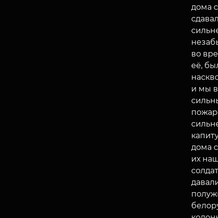
дома 
сдавал
сильне
незаб
во вре
её, бы
наскво
и мы в
сильн
пожаро
сильн
капиту
дома с
их наш
солдат
давали
полужи
белору
колон