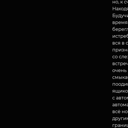
но, к 
Наход
Будучи
время
берегл
истре
вся в 
призна
со сле
встре
очень 
смыкая
поодин
ящико
с авто
автома
всё но
други
границ