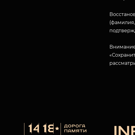
Восстано
(фамилия,
подтверж
Внимание
«Сохранит
рассматр
I