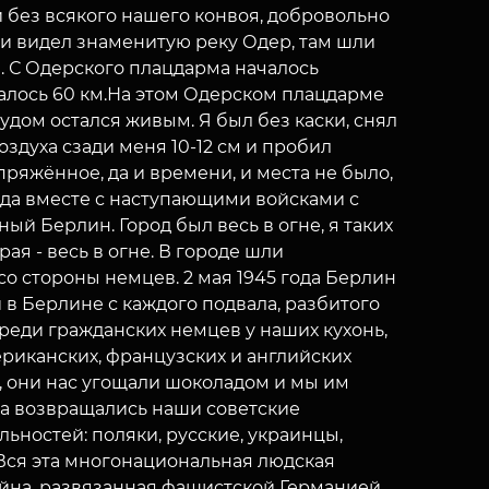
 без всякого нашего конвоя, добровольно
 и видел знаменитую реку Одер, там шли
. С Одерского плацдарма началось
алось 60 км.На этом Одерском плацдарме
дом остался живым. Я был без каски, снял
оздуха сзади меня 10-12 см и пробил
пряжённое, да и времени, и места не было,
года вместе с наступающими войсками с
 Берлин. Город был весь в огне, я таких
ая - весь в огне. В городе шли
о стороны немцев. 2 мая 1945 года Берлин
 в Берлине с каждого подвала, разбитого
реди гражданских немцев у наших кухонь,
ериканских, французских и английских
у, они нас угощали шоколадом и мы им
ена возвращались наши советские
ьностей: поляки, русские, украинцы,
. Вся эта многонациональная людская
йна, развязанная фашистской Германией,