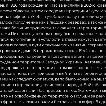
в, я 1926 года рождения. Нас зачислили в 202-ю ком
вской области, в этом городе мы проходили "курс м
ли на шофёров. Учёба в учебном полку проходила ус
алось пополнение как в людских резервах, а так же 
авала большие трудности, так как часть территории
тами.Питание в учебном полку было неважное, часто
аточного питания и усталости в глазах кажутся цветн
олодых солдат, в пути с тактических занятий согрева
 родных и доме. В первых числах июля 1944 года пос
шофёра, нас погрузили в товарные вагоны и повезли
ождённой территории Западной Украины. Автомашин
одорожных платформах и в этом же эшалоне, а мы е
вился в поле, нам приказали выйти из вагонов и ря
и мы как следует окопаться, дело было ночью, на э
алисты (предатели украинского народа). Бой шёл ок
ателей разогнали. Нас привезли в гор. Житомир, и 
о что на освобожденную территорию Польши за реку
до фронта мы ехали ночами без зажжённых фар. В од