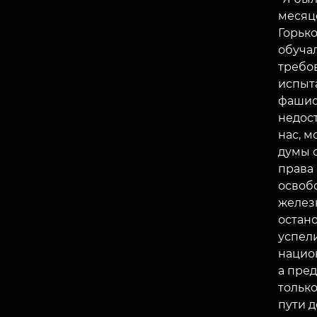
месяце
Горько
обуча
требов
испыт
фашис
недост
нас, м
думы о
права 
освоб
железн
остано
успел
национ
а пред
тольк
пути 