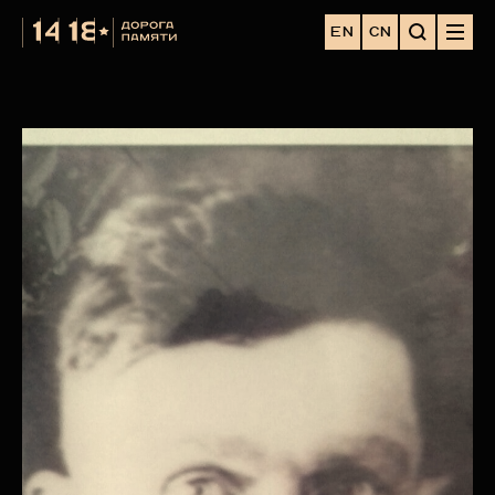
EN
CN