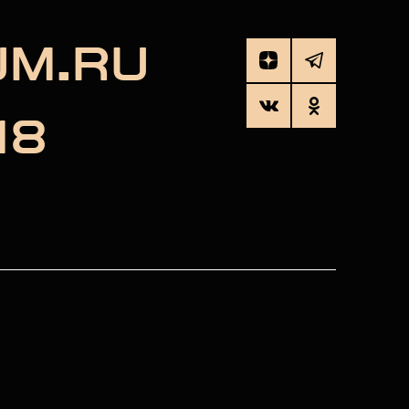
UM.RU
18