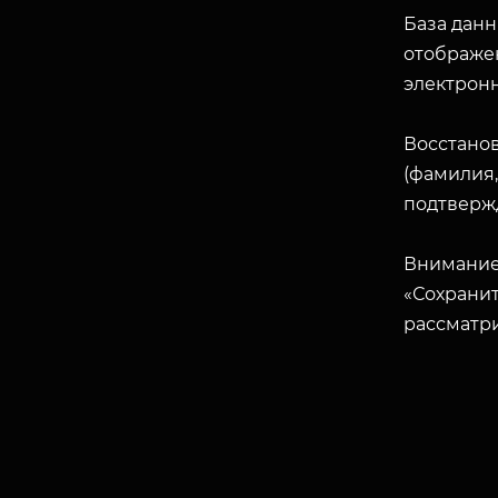
База данн
отображен
электрон
Восстано
(фамилия,
подтверж
Внимание
«Сохранит
рассматр