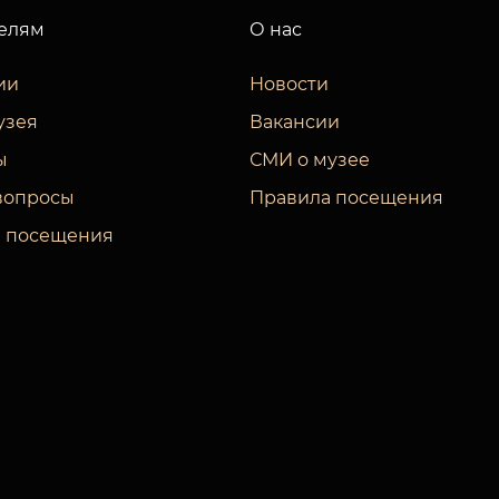
елям
О нас
ии
Новости
узея
Вакансии
ы
СМИ о музее
вопросы
Правила посещения
 посещения