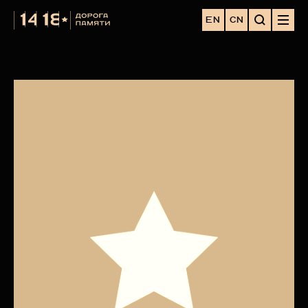
EN
CN