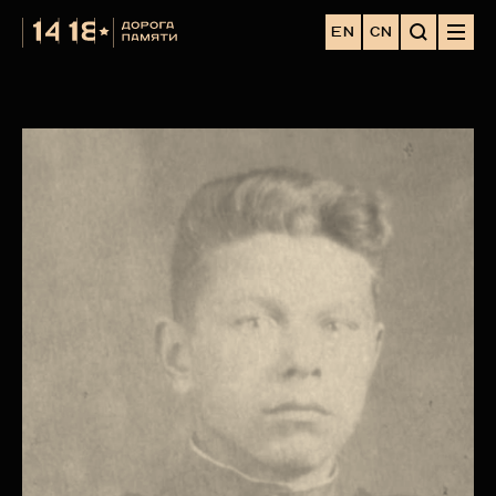
EN
CN