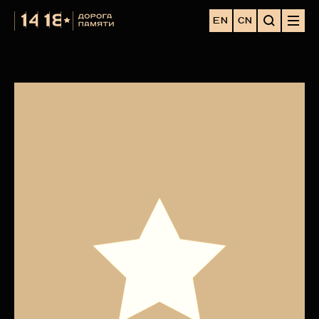
EN
CN