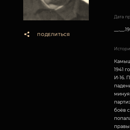
Дата п
__.__.1
ПОДЕЛИТЬСЯ
Истори
Камыш
1941 г
И-16.
паден
минуя
партиз
боёв с
попала
правый