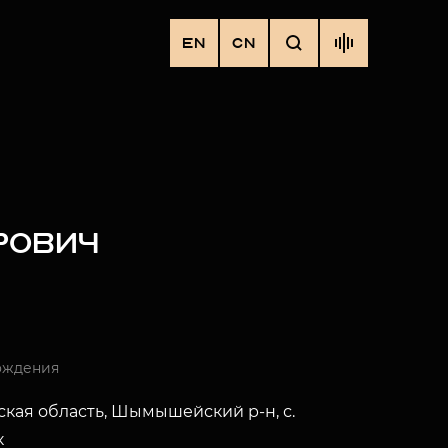
EN
CN
РОВИЧ
ождения
кая область, Шымышейский р-н, с.
к