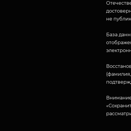
Отечеств
достоверн
не публик
База данн
отображен
электрон
Восстано
(фамилия,
подтверж
Внимание
«Сохранит
рассматр