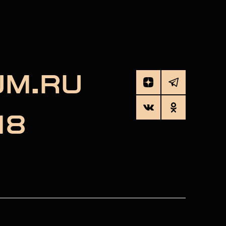
UM.RU
18