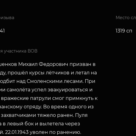
ризыва
Место с
941
1319 сп
я участника ВОВ
енков Михаил Федорович призван в
оду, прошёл курсы лëтчиков и летал на
 Подбит над Смоленскими лесами. При
ии самолёта успел эвакуироваться и
 вражеские патрули смог примкнуть к
анскому отряду. Во время одного из
 захватчиками тяжело ранен. Пуля
 в левый бок и вылетела через
. 22.01.1943 уволен по ранению.