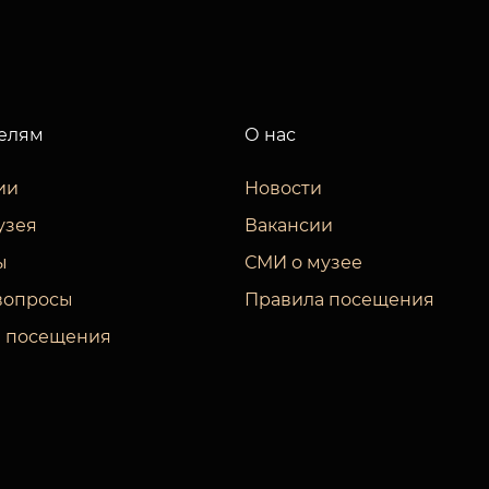
елям
О нас
ии
Новости
узея
Вакансии
ы
СМИ о музее
вопросы
Правила посещения
 посещения