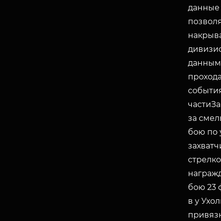
данные 
позволя
накрыв
дивизио
данным,
прохода 
события
частиЗа
за смел
бою по
захватч
стрелков
награж
бою 23 
в у Ухо
привязк