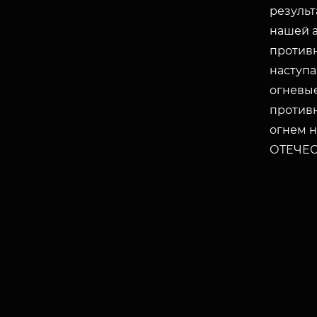
результ
нашей 
противн
наступа
огневые
противн
огнем н
ОТЕЧЕСТ
ЗАКРЫТЬ