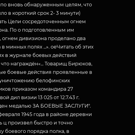
по вновь обнаруженным целям, что
ло в короткий срок 2- 3 минути)
ать Цели сосредоточенным огнем
на. По о подготовленным им
 огнем дивизиона проделано два
в минных полях ...». оеЧитать об этих
х в журнале боевых действий
 что награждён«... Товарищ Бирюков,
ые боевые действия проявленные в
 уничтожению белофинских
иков приказом командира 27
ой дил визии 13 025 от 12.7.43 г.
ден медалью ЗА БОЕВЫЕ ЗАСЛУГИ".
февраля 1945 года в районе деревни
ль ц произвел быстро и точно
у боевого порядка полка, в