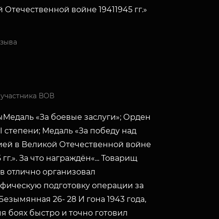
 Отечественной войне 19411945 гг.»
изыва
 участника ВОВ
Медаль «За боевые заслуги»; Орден
II степени; Медаль «За победу над
ей в Великой Отечественной войне
 гг.». За что награждён«... Товарищ
в отлично организовал
фическую подготовку операции за
Безымянная 26- 28 И гона 1943 года,
я боях быстро и точно готовил