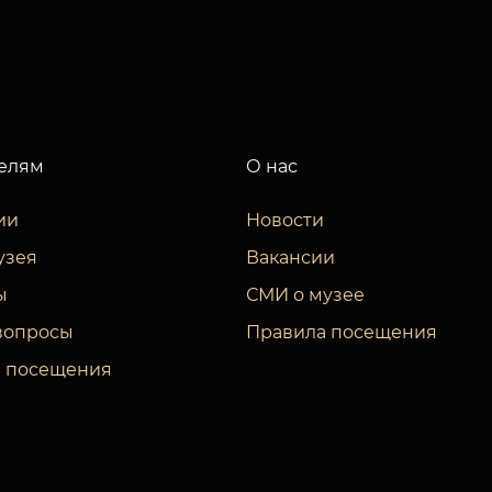
елям
О нас
ии
Новости
узея
Вакансии
ы
СМИ о музее
вопросы
Правила посещения
 посещения