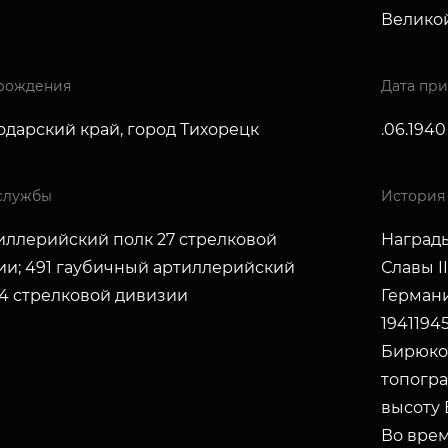
Великой
рождения
Дата пр
одарский край, город Тихорецк
.06.1940
службы
История
тиллерийский полк 27 стрелковой
Награды
ии; 491 гаубичный артиллерийский
Славы I
54 стрелковой дивизии
Германи
19411945
Бирюко
топогра
высоту 
Во врем