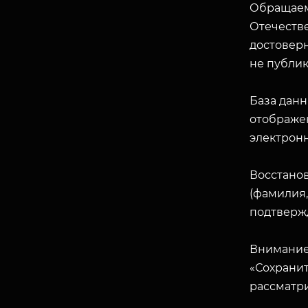
Обращаем
Отечеств
достоверн
не публик
База данн
отображен
электрон
Восстано
(фамилия,
подтверж
Внимание
«Сохранит
рассматр