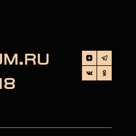
UM.RU
18