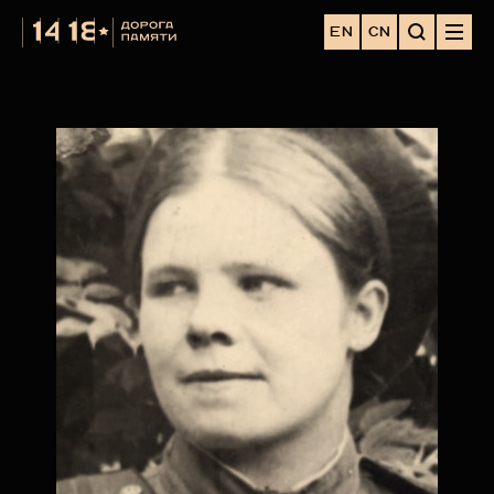
EN
CN