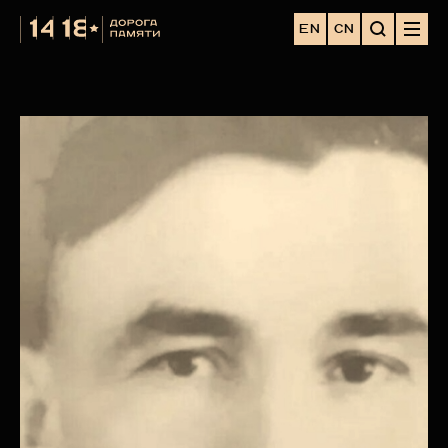
EN
CN