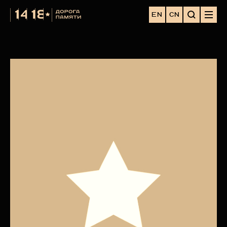
EN
CN