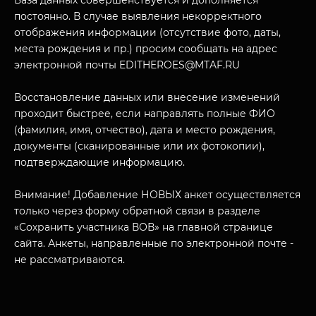
База данных совершенствуется и дополняется
постоянно. В случае выявления некорректного
отображения информации (отсутствие фото, даты,
места рождения и пр.) просим сообщать на адрес
электронной почты EDITHEROES@MTAF.RU
Восстановление данных или внесение изменений
МУЗЕЙНЫЙ КОМПЛЕКС
проходит быстрее, если направлять полные ФИО
НАЗАД
(фамилия, имя, отчество), дата и место рождения,
ПОСЕТИТЕЛЯМ
документы (сканированные или их фотокопии),
О НАС
подтверждающие информацию.
Внимание! Добавление НОВЫХ анкет осуществляется
только через форму обратной связи в разделе
«Сохранить участника ВОВ» на главной странице
сайта. Анкеты, направленные по электронной почте -
не рассматриваются.