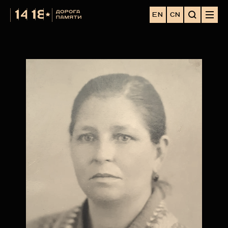
EN
CN