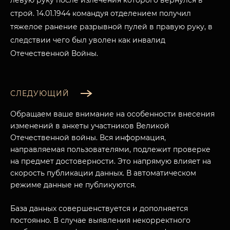
левую руку после излечения которого вернулся в
строй. 14.01.1944 командуя отделением получил
тяжелое ранение разрывной пулей в правую руку, в
следствии чего был уволен как инвалид
Отечественной Войны.
СЛЕДУЮЩИЙ
Обращаем ваше внимание на особенности внесения
изменений в анкеты участников Великой
Отечественной войны. Вся информация,
направляемая пользователями, подлежит проверке
на предмет достоверности. Это напрямую влияет на
скорость публикации данных. В автоматическом
МУЗЕЙНЫЙ КОМПЛЕКС
режиме данные не публикуются.
НАЗАД
ПОСЕТИТЕЛЯМ
База данных совершенствуется и дополняется
постоянно. В случае выявления некорректного
О НАС