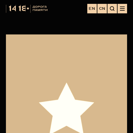
EN
CN