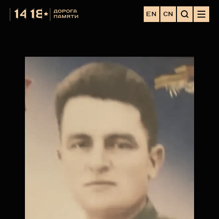
EN
CN