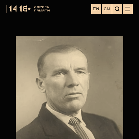
EN
CN