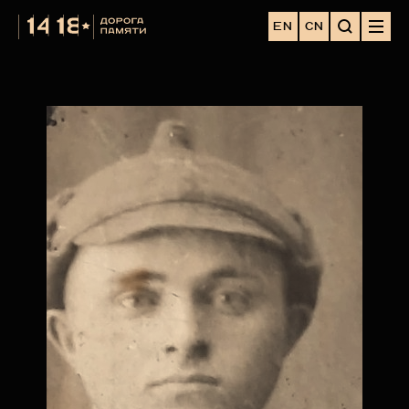
EN
CN