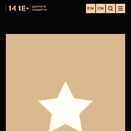
EN
CN