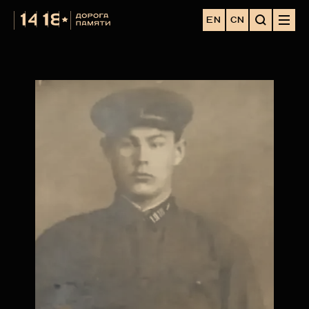
EN
CN