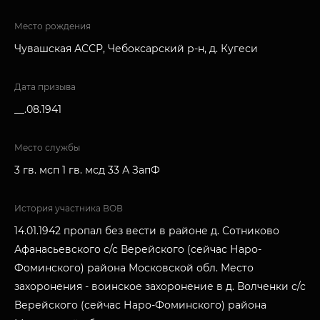
Место рождения
Чувашская АССР, Чебоксарский р-н, д. Кугеси
Дата призыва
__.08.1941
Место службы
3 гв. мсп 1 гв. мсд 33 А ЗапФ
История участника ВОВ
14.01.1942 пропал без вести в районе д. Сотниково
Афанасьевского с/с Верейского (сейчас Наро-
Фоминского) района Московской обл. Место
захоронения - воинское захоронение в д. Волченки с/с
Верейского (сейчас Наро-Фоминского) района