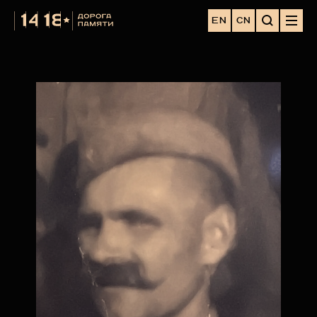
EN
CN