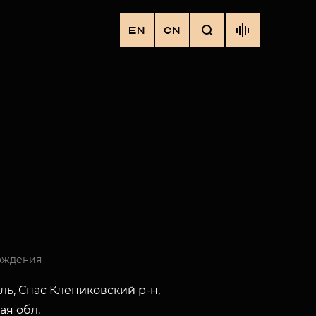
EN
CN
ождения
уль, Спас Клепиковский р-н,
ая обл.