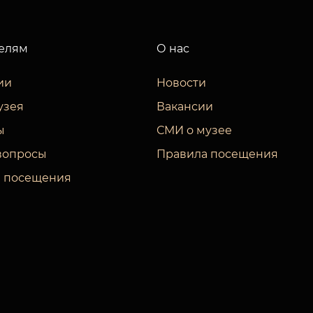
елям
О нас
ии
Новости
узея
Вакансии
ы
СМИ о музее
вопросы
Правила посещения
 посещения