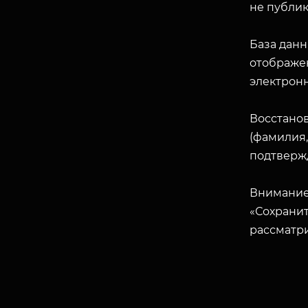
не публик
База данн
отображен
электрон
Восстано
(фамилия,
подтверж
Внимание
«Сохранит
рассматр