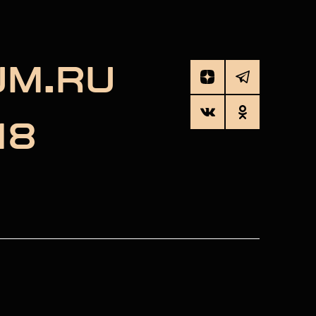
UM.RU
18