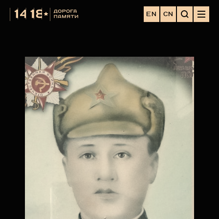
EN
CN