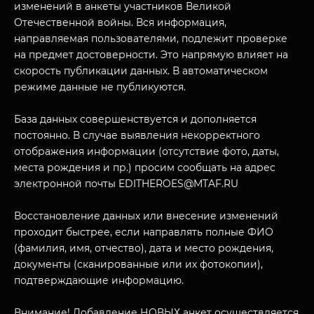
изменений в анкеты участников Великой
Отечественной войны. Вся информация,
направляемая пользователями, подлежит проверке
на предмет достоверности. Это напрямую влияет на
скорость публикации данных. В автоматическом
режиме данные не публикуются.
База данных совершенствуется и дополняется
постоянно. В случае выявления некорректного
отображения информации (отсутствие фото, даты,
МУЗЕЙНЫЙ КОМПЛЕКС
места рождения и пр.) просим сообщать на адрес
НАЗАД
электронной почты EDITHEROES@MTAF.RU
ПОСЕТИТЕЛЯМ
Восстановление данных или внесение изменений
О НАС
проходит быстрее, если направлять полные ФИО
(фамилия, имя, отчество), дата и место рождения,
документы (сканированные или их фотокопии),
подтверждающие информацию.
Внимание! Добавление НОВЫХ анкет осуществляется