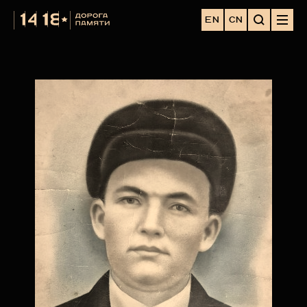
EN
CN