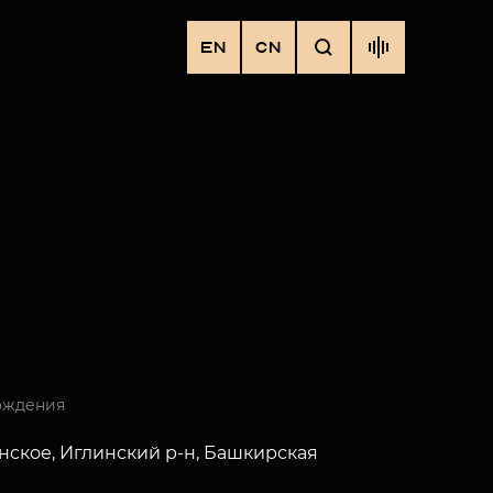
EN
CN
ождения
инское, Иглинский р-н, Башкирская