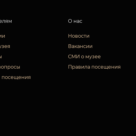
елям
О нас
ии
Новости
узея
Вакансии
ы
СМИ о музее
вопросы
Правила посещения
 посещения