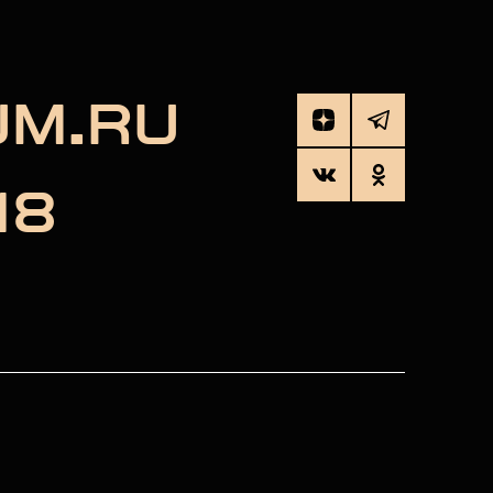
UM.RU
18