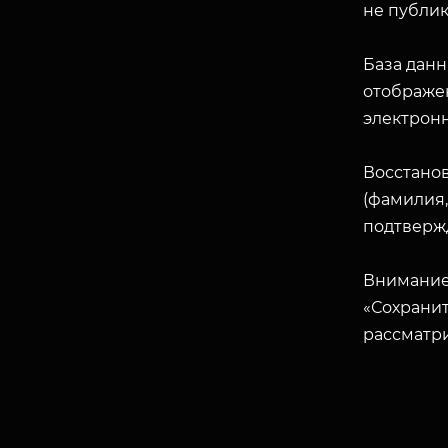
не публик
База данн
отображен
электрон
Восстано
(фамилия,
подтверж
Внимание
«Сохранит
рассматр