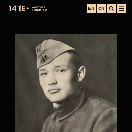
EN
CN