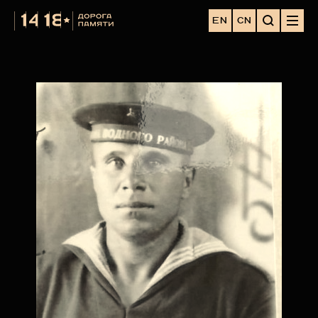
EN
CN