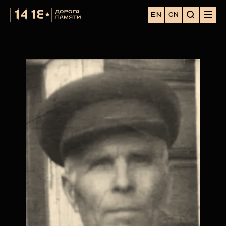
EN
CN