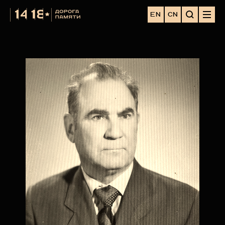
EN
CN