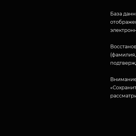
База данн
отображен
электрон
Восстано
(фамилия,
подтверж
Внимание
«Сохранит
рассматр