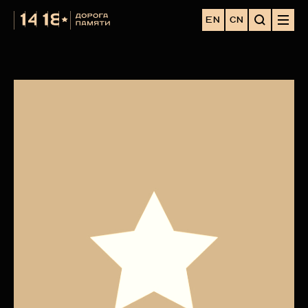
EN
CN