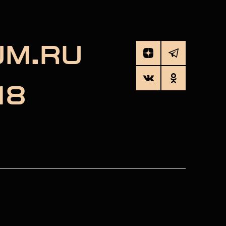
UM.RU
18