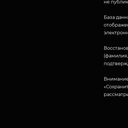
не публик
База данн
отображен
электрон
Восстано
(фамилия,
подтверж
Внимание
«Сохранит
рассматр