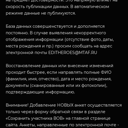
на предмет достоверности. Это напрямую влияет на
скорость публикации данных. В автоматическом
режиме данные не публикуются.
База данных совершенствуется и дополняется
постоянно. В случае выявления некорректного
отображения информации (отсутствие фото, даты,
места рождения и пр.) просим сообщать на адрес
электронной почты EDITHEROES@MTAF.RU
МУЗЕЙНЫЙ КОМПЛЕКС
НАЗАД
Восстановление данных или внесение изменений
ПОСЕТИТЕЛЯМ
проходит быстрее, если направлять полные ФИО
О НАС
(фамилия, имя, отчество), дата и место рождения,
документы (сканированные или их фотокопии),
подтверждающие информацию.
Внимание! Добавление НОВЫХ анкет осуществляется
только через форму обратной связи в разделе
«Сохранить участника ВОВ» на главной странице
сайта. Анкеты, направленные по электронной почте -