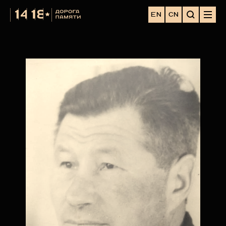
EN
CN