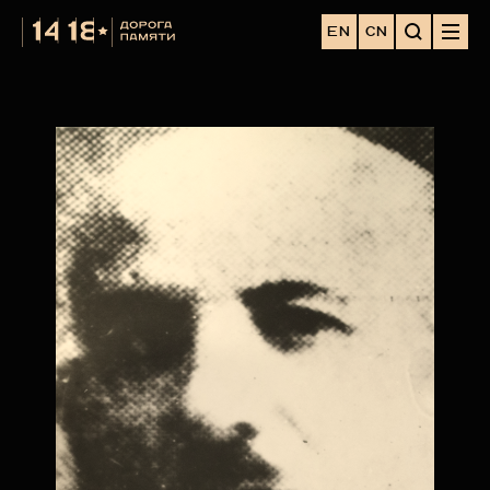
EN
CN