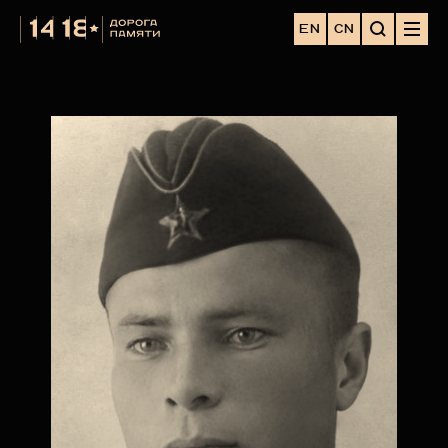
EN
CN