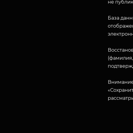
не публик
База данн
отображен
электрон
Восстано
(фамилия,
подтверж
Внимание
«Сохранит
рассматр