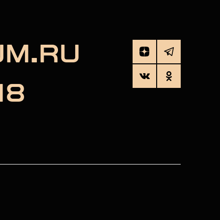
UM.RU
18