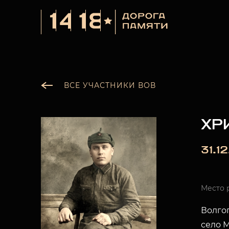
ВСЕ УЧАСТНИКИ ВОВ
ХР
31.12
Место 
Волгог
село 