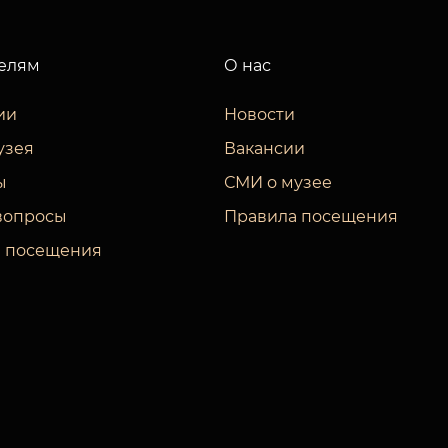
елям
О нас
ии
Новости
узея
Вакансии
ы
СМИ о музее
вопросы
Правила посещения
 посещения