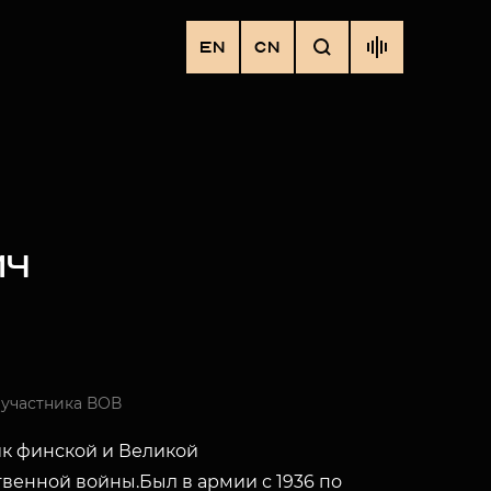
EN
CN
ИЧ
 участника ВОВ
к финской и Великой
венной войны.Был в армии с 1936 по