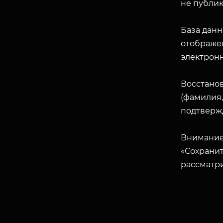
не публик
База данн
отображен
электрон
Восстано
(фамилия,
подтверж
Внимание
«Сохранит
рассматр