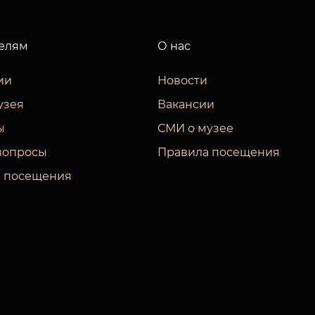
елям
О нас
ии
Новости
узея
Вакансии
ы
СМИ о музее
вопросы
Правила посещения
 посещения