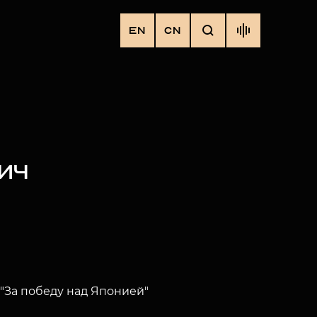
EN
CN
ИЧ
"За победу над Японией"