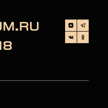
UM.RU
18