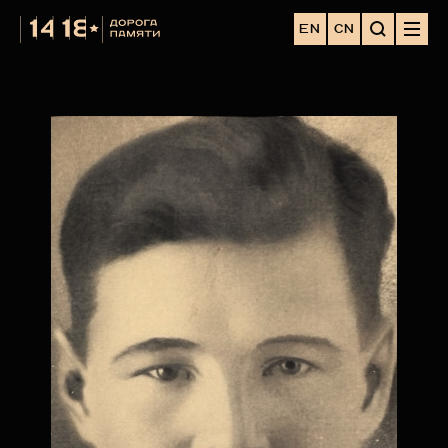
EN
CN