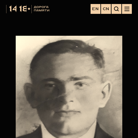
EN
CN