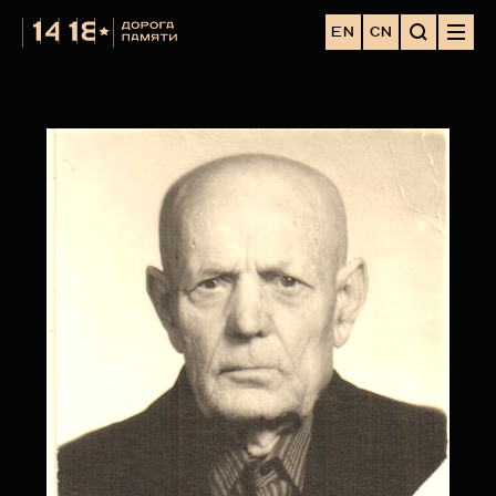
EN
CN