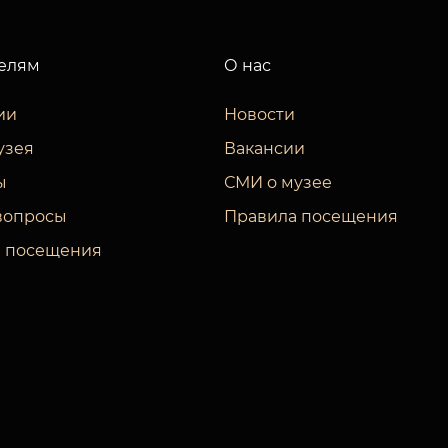
елям
О нас
ии
Новости
узея
Вакансии
ы
СМИ о музее
вопросы
Правила посещения
 посещения