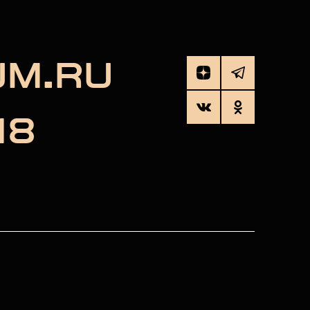
UM.RU
18