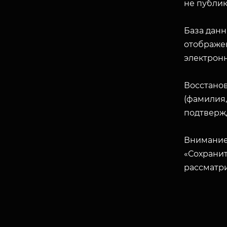
не публик
База данн
отображен
электрон
Восстано
(фамилия,
подтверж
Внимание
«Сохранит
рассматр